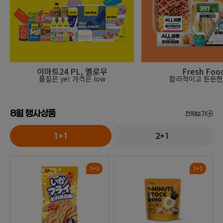
이마트24 PL, 옐로우
Fresh Foo
품질은 ye! 가격은 low
합리적이고 든든한
8월 행사상품
전체보기
1+1
2+1
1+1
1+1