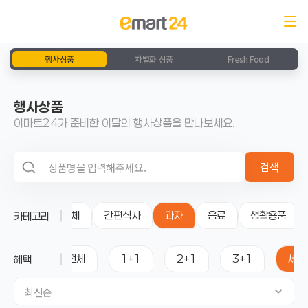
행사상품
차별화 상품
Fresh Food
행사상품
이마트24가 준비한 이달의 행사상품을 만나보세요.
검색 영역
검색
전체
간편식사
과자
음료
생활용품
카테고리
전체
1+1
2+1
3+1
세일
혜택
최신순