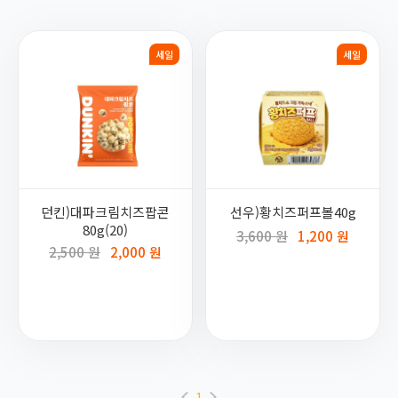
세일
세일
던킨)대파크림치즈팝콘
선우)황치즈퍼프볼40g
80g(20)
3,600 원
1,200 원
2,500 원
2,000 원
1