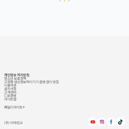
개인정보 처리방침
청소년 보호정책
고정형 영상정보처리기기 운영·관리 방침
이용약관
공지사항
고객센터
CSR경영
사이트맵
+
패밀리사이트
신세계그룹
신세계백화점
(주) 이마트24