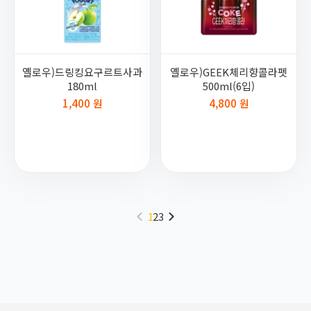
옐로우)드링킹요구르트사과
옐로우)GEEK체리향콜라펫
180ml
500ml(6입)
1,400 원
4,800 원
1
2
3