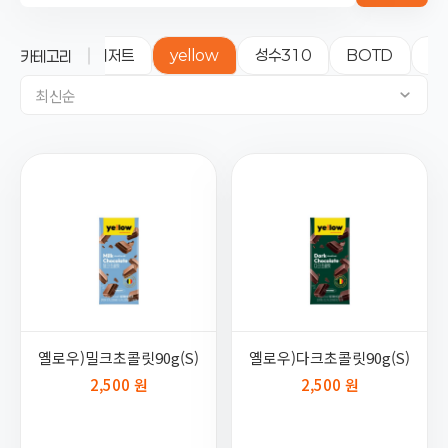
우베
두바이 디저트
yellow
성수310
BOTD
말
카테고리
최신순
옐로우)밀크초콜릿90g(S)
옐로우)다크초콜릿90g(S)
2,500 원
2,500 원