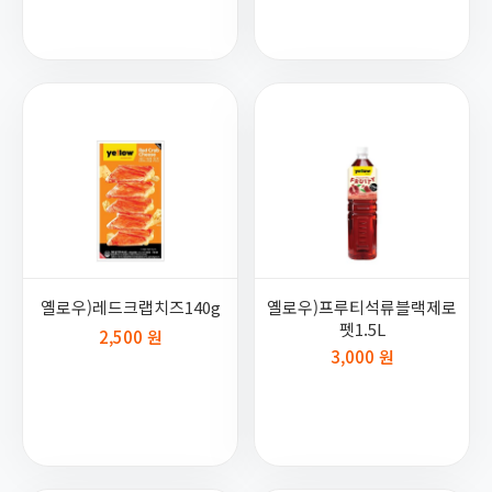
옐로우)레드크랩치즈140g
옐로우)프루티석류블랙제로
펫1.5L
2,500 원
3,000 원