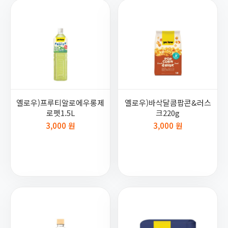
옐로우)프루티알로에우롱제
옐로우)바삭달콤팝콘&러스
로펫1.5L
크220g
3,000 원
3,000 원