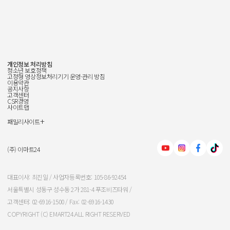
개인정보 처리방침
청소년 보호정책
고정형 영상정보처리기기 운영·관리 방침
이용약관
공지사항
고객센터
CSR경영
사이트맵
+
패밀리사이트
신세계그룹
신세계백화점
(주) 이마트24
이마트
대표이사: 최진일 / 사업자등록번호: 105-86-92454
서울특별시 성동구 성수동 2가 281-4 푸조비즈타워 /
신세계인터내셔날
고객센터: 02-6916-1500 / Fax: 02-6916-1430
COPYRIGHT (C) EMART24.ALL RIGHT RESERVED
신세계푸드