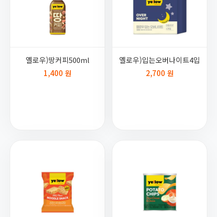
옐로우)땅커피500ml
옐로우)입는오버나이트4입
1,400 원
2,700 원