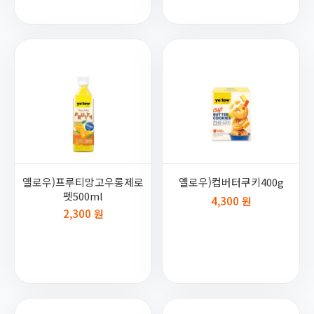
옐로우)프루티망고우롱제로
옐로우)컵버터쿠키400g
펫500ml
4,300 원
2,300 원