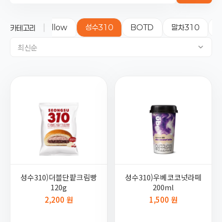
이 디저트
yellow
성수310
BOTD
말차310
카테고리
최신순
성수310)더블단팥크림빵
성수310)우베코코넛라떼
120g
200ml
2,200 원
1,500 원