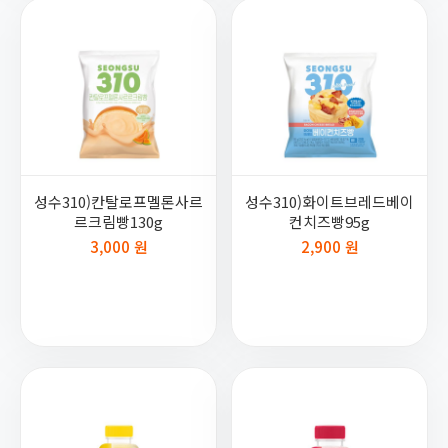
성수310)칸탈로프멜론사르
성수310)화이트브레드베이
르크림빵130g
컨치즈빵95g
3,000 원
2,900 원