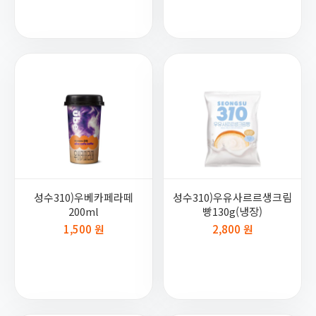
성수310)우베카페라떼
성수310)우유사르르생크림
200ml
빵130g(냉장)
1,500 원
2,800 원