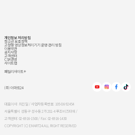
개인정보 처리방침
청소년 보호정책
고정형 영상정보처리기기 운영·관리 방침
이용약관
공지사항
고객센터
CSR경영
사이트맵
+
패밀리사이트
신세계그룹
신세계백화점
(주) 이마트24
이마트
대표이사: 최진일 / 사업자등록번호: 105-86-92454
서울특별시 성동구 성수동 2가 281-4 푸조비즈타워 /
신세계인터내셔날
고객센터: 02-6916-1500 / Fax: 02-6916-1430
COPYRIGHT (C) EMART24.ALL RIGHT RESERVED
신세계푸드