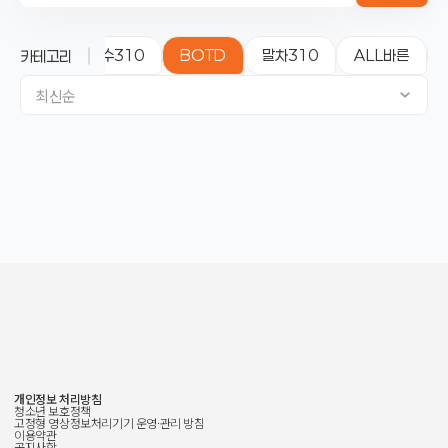
yellow
성수310
BOTD
말차310
ALL바른
카테고리
최신순
개인정보 처리방침
청소년 보호정책
고정형 영상정보처리기기 운영·관리 방침
이용약관
공지사항