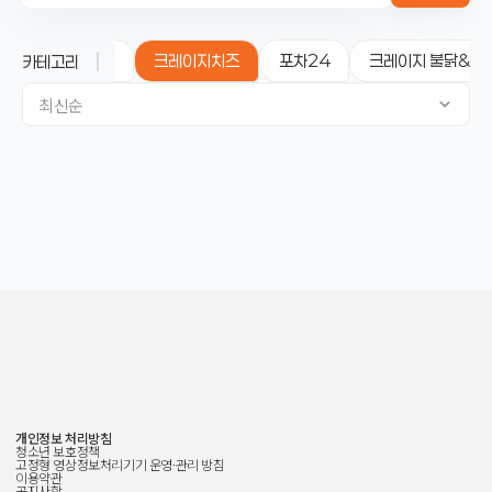
서울대 밥스누
크레이지치즈
포차24
크레이지 불닭&핫
카테고리
최신순
개인정보 처리방침
청소년 보호정책
고정형 영상정보처리기기 운영·관리 방침
이용약관
공지사항