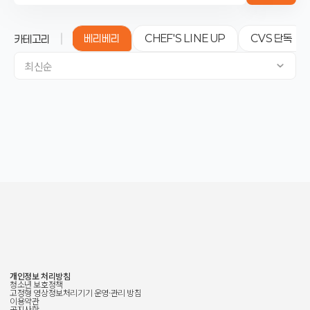
탕화쿵푸
베리베리
CHEF'S LINE UP
CVS 단독
카테고리
최신순
개인정보 처리방침
청소년 보호정책
고정형 영상정보처리기기 운영·관리 방침
이용약관
공지사항