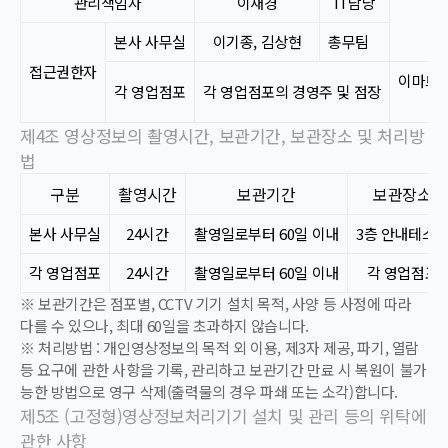
관리책임자
이재경
IT담당
본사 사무실
이기종, 김상현
총무팀
접근권한자
​이마트
각 영업점포
각 영업점포의 경영주 및 점장
제4조 영상정보의 촬영시간, 보관기간, 보관장소 및 처리방
법
구분
촬영시간
보관기간
보관장소
본사 사무실
24시간
촬영일로부터 60일 이내
3층 안내테스
각 영업점포
24시간
촬영일로부터 60일 이내
각 영업점포
※
보관기간은 점포별, CCTV 기기 설치 목적, 사양 등 사정에 따라
다를 수 있으나, 최대 60일을 초과하지 않습니다.
※
처리방법 : 개인영상정보의 목적 외 이용, 제3자 제공, 파기, 열람
등 요구에 관한 사항을 기록, 관리하고 보관기간 만료 시 복원이 불가
능한 방법으로 영구 삭제(출력물의 경우 파쇄 또는 소각)합니다.
제5조 (고정형)
영상정보처리기기 설치 및 관리 등의 위탁에
관한 사항