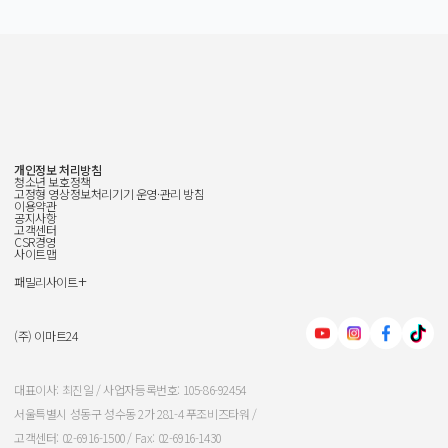
개인정보 처리방침
청소년 보호정책
고정형 영상정보처리기기 운영·관리 방침
이용약관
공지사항
고객센터
CSR경영
사이트맵
+
패밀리사이트
신세계그룹
신세계백화점
(주) 이마트24
이마트
대표이사: 최진일 / 사업자등록번호: 105-86-92454
서울특별시 성동구 성수동 2가 281-4 푸조비즈타워 /
신세계인터내셔날
고객센터: 02-6916-1500 / Fax: 02-6916-1430