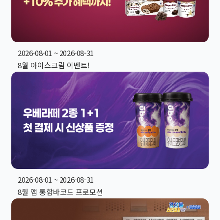
2026-08-01 ~ 2026-08-31
8월 아이스크림 이벤트!
2026-08-01 ~ 2026-08-31
8월 앱 통합바코드 프로모션