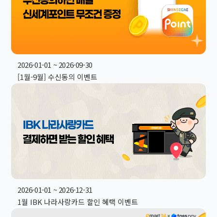
2026-01-01 ~ 2026-09-30
[1월-9월] 수신동의 이벤트
2026-01-01 ~ 2026-12-31
1월 IBK 나라사랑카드 할인 혜택 이벤트