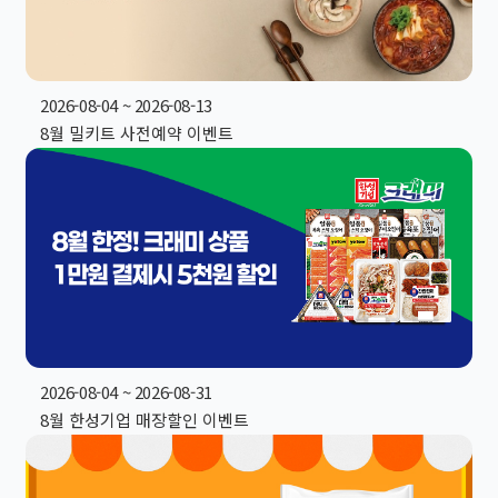
2026-08-04 ~ 2026-08-13
8월 밀키트 사전예약 이벤트
2026-08-04 ~ 2026-08-31
8월 한성기업 매장할인 이벤트