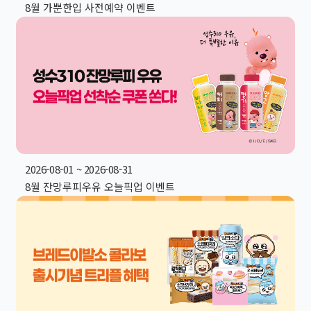
8월 가뿐한입 사전예약 이벤트
2026-08-01 ~ 2026-08-31
8월 잔망루피우유 오늘픽업 이벤트