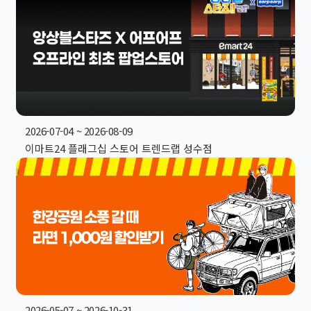
2026-07-04 ~ 2026-08-09
이마트24 플래그십 스토어 트렌드랩 성수점
2026-05-07 ~ 2026-10-31