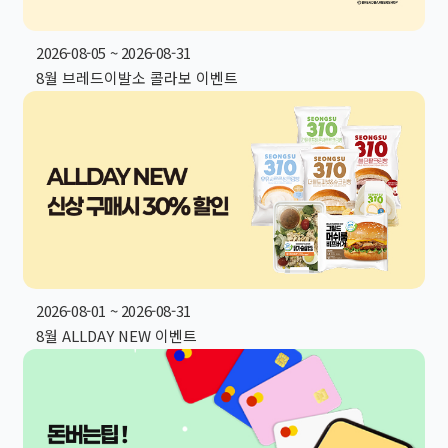
2026-08-05 ~ 2026-08-31
8월 브레드이발소 콜라보 이벤트
2026-08-01 ~ 2026-08-31
8월 ALLDAY NEW 이벤트