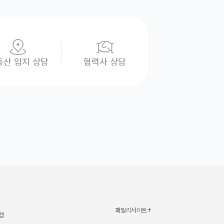
동산 입지 상담
협력사 상담
+
패밀리사이트
신세계그룹
맵