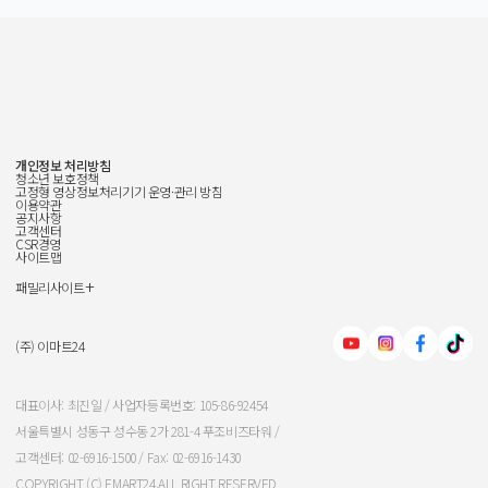
개인정보 처리방침
청소년 보호정책
고정형 영상정보처리기기 운영·관리 방침
이용약관
공지사항
고객센터
CSR경영
사이트맵
+
패밀리사이트
신세계그룹
신세계백화점
(주) 이마트24
이마트
대표이사: 최진일 / 사업자등록번호: 105-86-92454
서울특별시 성동구 성수동 2가 281-4 푸조비즈타워 /
신세계인터내셔날
고객센터: 02-6916-1500 / Fax: 02-6916-1430
COPYRIGHT (C) EMART24.ALL RIGHT RESERVED