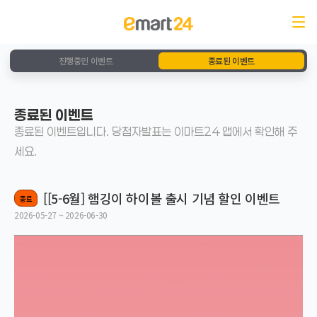
진행중인 이벤트
종료된 이벤트
종료된 이벤트
종료된 이벤트입니다. 당첨자발표는 이마트24 앱에서 확인해 주
세요.
[[5-6월] 햄깅이 하이볼 출시 기념 할인 이벤트
종료
2026-05-27 ~ 2026-06-30