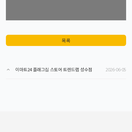
목록
이마트24 플래그십 스토어 트렌드랩 성수점
2026-06-05