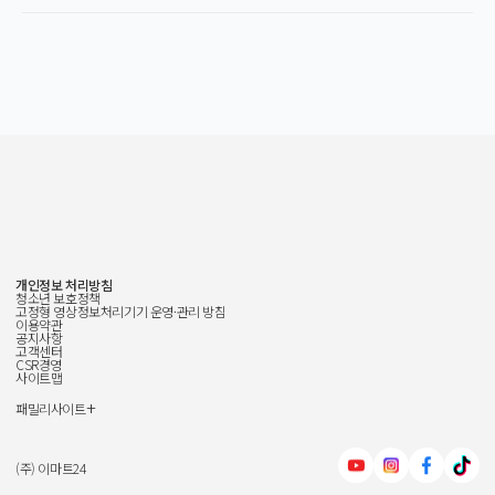
개인정보 처리방침
청소년 보호정책
고정형 영상정보처리기기 운영·관리 방침
이용약관
공지사항
고객센터
CSR경영
사이트맵
+
패밀리사이트
신세계그룹
신세계백화점
(주) 이마트24