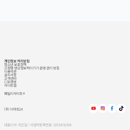
개인정보 처리방침
청소년 보호정책
고정형 영상정보처리기기 운영·관리 방침
이용약관
공지사항
고객센터
CSR경영
사이트맵
+
패밀리사이트
신세계그룹
신세계백화점
(주) 이마트24
이마트
대표이사: 최진일 / 사업자등록번호: 105-86-92454