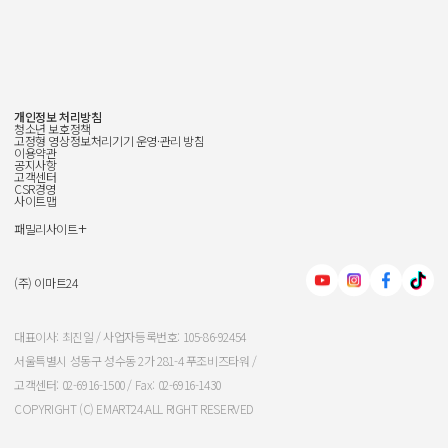
개인정보 처리방침
청소년 보호정책
고정형 영상정보처리기기 운영·관리 방침
이용약관
공지사항
고객센터
CSR경영
사이트맵
+
패밀리사이트
신세계그룹
신세계백화점
(주) 이마트24
이마트
대표이사: 최진일 / 사업자등록번호: 105-86-92454
서울특별시 성동구 성수동 2가 281-4 푸조비즈타워 /
신세계인터내셔날
고객센터: 02-6916-1500 / Fax: 02-6916-1430
COPYRIGHT (C) EMART24.ALL RIGHT RESERVED
신세계푸드