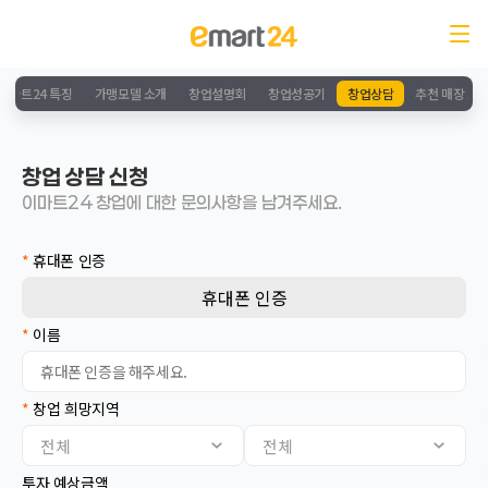
이마트24 특징
가맹모델 소개
창업설명회
창업성공기
창업상담
추천 매장 소
창업 상담 신청
이마트24 창업에 대한 문의사항을 남겨주세요.
*
휴대폰 인증
휴대폰 인증
*
이름
*
창업 희망지역
서울
전체
전체
인천
경기
투자 예상금액