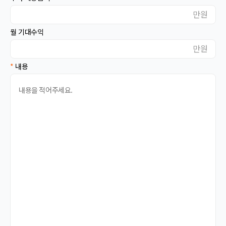
대전
대구
만원
울산
부산
월 기대수익
광주
세종
만원
강원
충북
*
내용
충남
경북
경남
전북
전남
제주