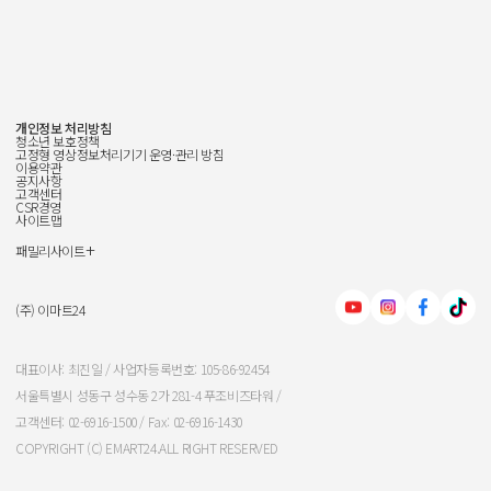
개인정보 처리방침
청소년 보호정책
고정형 영상정보처리기기 운영·관리 방침
이용약관
공지사항
고객센터
CSR경영
사이트맵
+
패밀리사이트
신세계그룹
신세계백화점
(주) 이마트24
이마트
대표이사: 최진일 / 사업자등록번호: 105-86-92454
서울특별시 성동구 성수동 2가 281-4 푸조비즈타워 /
신세계인터내셔날
고객센터: 02-6916-1500 / Fax: 02-6916-1430
COPYRIGHT (C) EMART24.ALL RIGHT RESERVED
신세계푸드