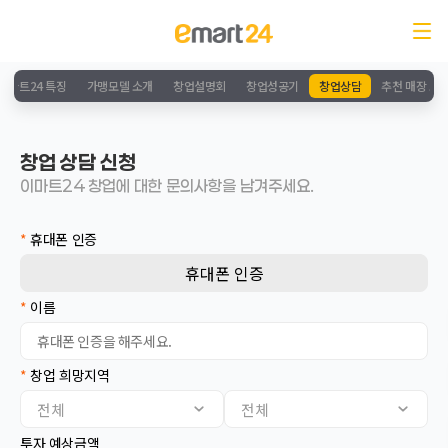
이마트24 특징
가맹모델 소개
창업설명회
창업성공기
창업상담
추천 매장 소
창업 상담 신청
이마트24 창업에 대한 문의사항을 남겨주세요.
*
휴대폰 인증
휴대폰 인증
*
이름
*
창업 희망지역
서울
전체
전체
인천
경기
투자 예상금액