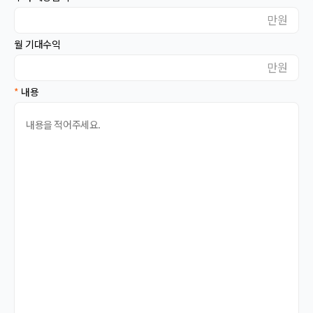
대전
대구
만원
울산
부산
월 기대수익
광주
세종
만원
강원
충북
*
내용
충남
경북
경남
전북
전남
제주