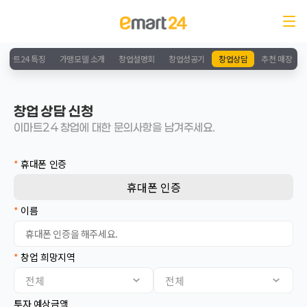
이마트24 특징
가맹모델 소개
창업설명회
창업성공기
창업상담
추천 매장 소
창업 상담 신청
이마트24 창업에 대한 문의사항을 남겨주세요.
*
휴대폰 인증
휴대폰 인증
*
이름
*
창업 희망지역
서울
전체
전체
인천
경기
투자 예상금액