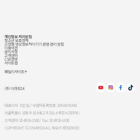
개인정보 처리방침
청소년 보호정책
고정형 영상정보처리기기 운영·관리 방침
이용약관
공지사항
고객센터
CSR경영
사이트맵
+
패밀리사이트
신세계그룹
신세계백화점
(주) 이마트24
이마트
대표이사: 최진일 / 사업자등록번호: 105-86-92454
서울특별시 성동구 성수동 2가 281-4 푸조비즈타워 /
신세계인터내셔날
고객센터: 02-6916-1500 / Fax: 02-6916-1430
COPYRIGHT (C) EMART24.ALL RIGHT RESERVED
신세계푸드