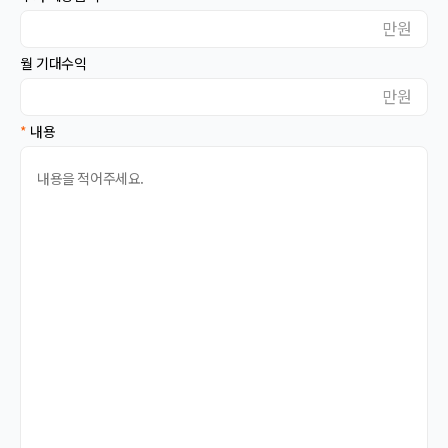
대전
대구
만원
울산
부산
월 기대수익
광주
세종
만원
강원
충북
*
내용
충남
경북
경남
전북
전남
제주