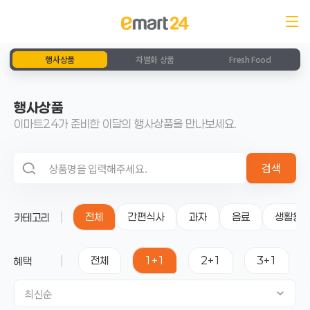
행사상품
차별화 상품
Fresh Food
행사상품
이마트24가 준비한 이달의 행사상품을 만나보세요.
검색 영역
검색
전체
간편식사
과자
음료
생활용
카테고리
전체
1+1
2+1
3+1
혜택
최신순