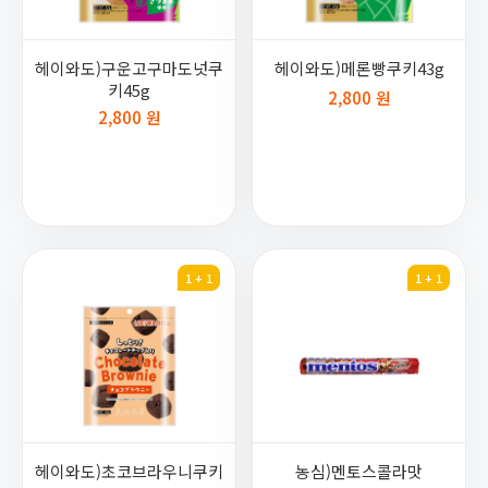
헤이와도)구운고구마도넛쿠
헤이와도)메론빵쿠키43g
키45g
2,800 원
2,800 원
1 + 1
1 + 1
헤이와도)초코브라우니쿠키
농심)멘토스콜라맛