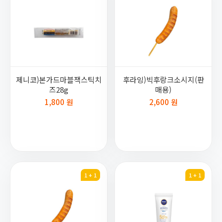
제니코)본가드마블잭스틱치
후라잉)빅후랑크소시지(판
즈28g
매용)
1,800 원
2,600 원
1 + 1
1 + 1