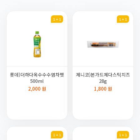
1 + 1
1 + 1
롯데)더하다옥수수수염차펫
제니코)본가드체다스틱치즈
500ml
28g
2,000 원
1,800 원
1 + 1
1 + 1