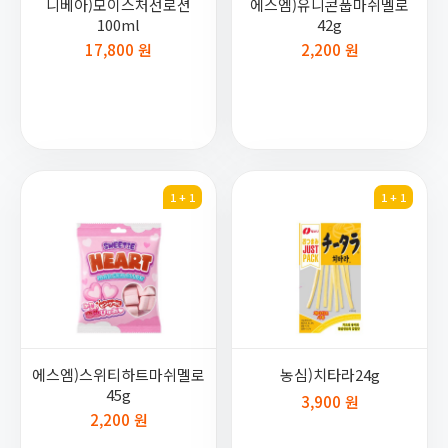
니베아)모이스처선로션
에스엠)유니콘풉마쉬멜로
100ml
42g
17,800 원
2,200 원
1 + 1
1 + 1
에스엠)스위티하트마쉬멜로
농심)치타라24g
45g
3,900 원
2,200 원