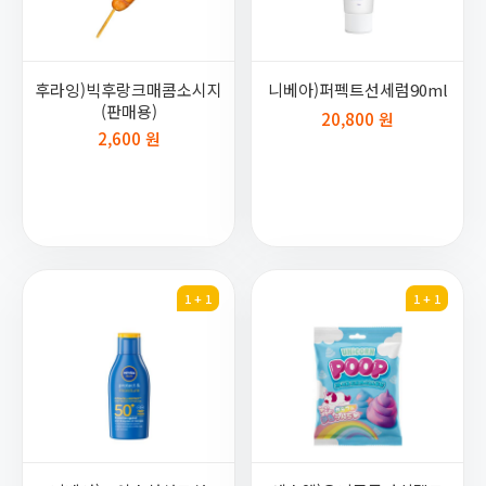
후라잉)빅후랑크매콤소시지
니베아)퍼펙트선세럼90ml
(판매용)
20,800 원
2,600 원
1 + 1
1 + 1