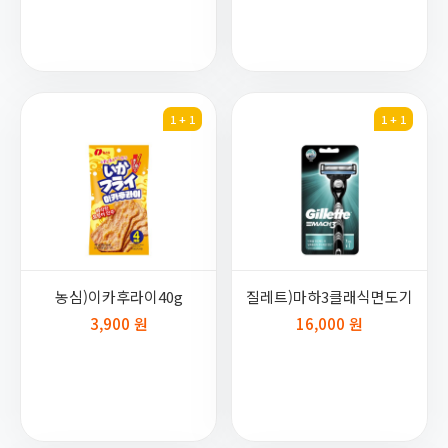
1 + 1
1 + 1
농심)이카후라이40g
질레트)마하3클래식면도기
3,900 원
16,000 원