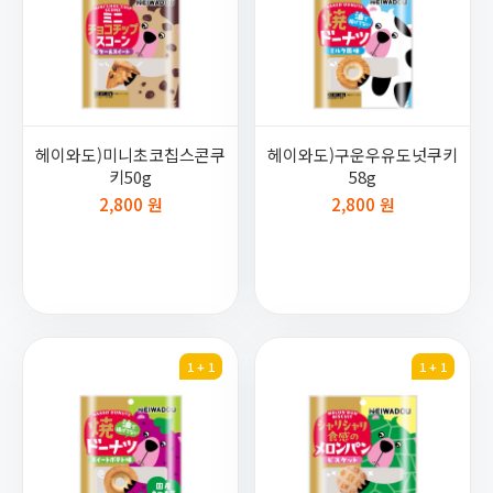
헤이와도)미니초코칩스콘쿠
헤이와도)구운우유도넛쿠키
키50g
58g
2,800 원
2,800 원
1 + 1
1 + 1