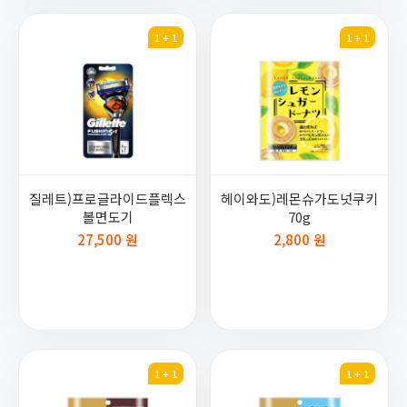
1 + 1
1 + 1
질레트)프로글라이드플렉스
헤이와도)레몬슈가도넛쿠키
볼면도기
70g
27,500 원
2,800 원
1 + 1
1 + 1