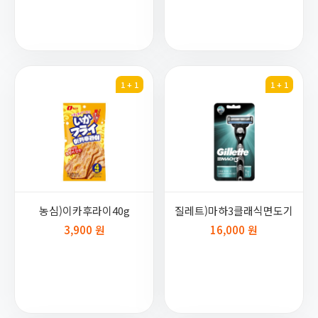
1 + 1
1 + 1
농심)이카후라이40g
질레트)마하3클래식면도기
3,900 원
16,000 원