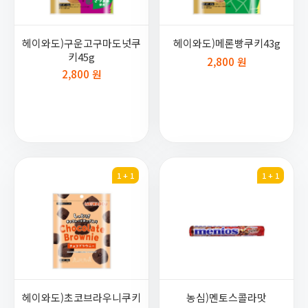
헤이와도)구운고구마도넛쿠
헤이와도)메론빵쿠키43g
키45g
2,800 원
2,800 원
1 + 1
1 + 1
헤이와도)초코브라우니쿠키
농심)멘토스콜라맛