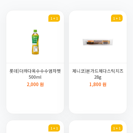
1 + 1
1 + 1
롯데)더하다옥수수수염차펫
제니코)본가드체다스틱치즈
500ml
28g
2,000 원
1,800 원
1 + 1
1 + 1