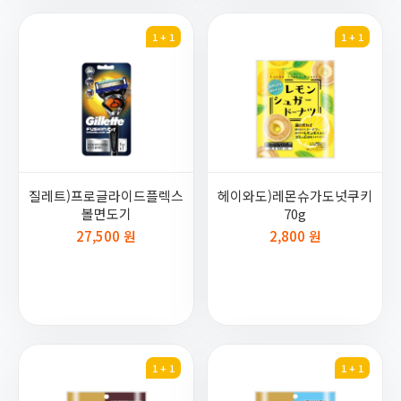
1 + 1
1 + 1
질레트)프로글라이드플렉스
헤이와도)레몬슈가도넛쿠키
볼면도기
70g
27,500 원
2,800 원
1 + 1
1 + 1