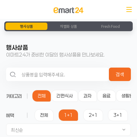
행사상품
차별화 상품
Fresh Food
행사상품
이마트24가 준비한 이달의 행사상품을 만나보세요.
검색 영역
검색
전체
간편식사
과자
음료
생활용
카테고리
전체
1+1
2+1
3+1
혜택
최신순