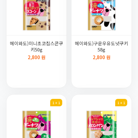
헤이와도)미니초코칩스콘쿠
헤이와도)구운우유도넛쿠키
키50g
58g
2,800 원
2,800 원
1 + 1
1 + 1