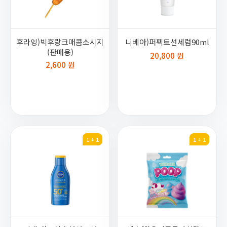
후라잉)빅후랑크매콤소시지
니베아)퍼펙트선세럼90ml
(판매용)
20,800 원
2,600 원
1 + 1
1 + 1