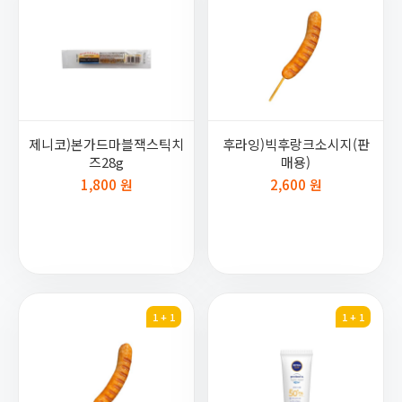
제니코)본가드마블잭스틱치
후라잉)빅후랑크소시지(판
즈28g
매용)
1,800 원
2,600 원
1 + 1
1 + 1