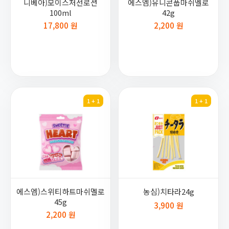
니베아)모이스처선로션
에스엠)유니콘풉마쉬멜로
100ml
42g
17,800 원
2,200 원
1 + 1
1 + 1
에스엠)스위티하트마쉬멜로
농심)치타라24g
45g
3,900 원
2,200 원