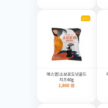
1 + 1
에스엠)소보로도넛골드
치즈40g
1,800 원