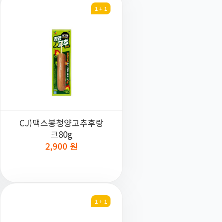
1 + 1
CJ)맥스봉청양고추후랑
크80g
2,900 원
1 + 1