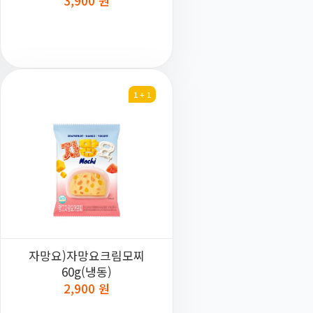
3,900 원
1 + 1
자망요)자망요크림모찌
60g(냉동)
2,900 원