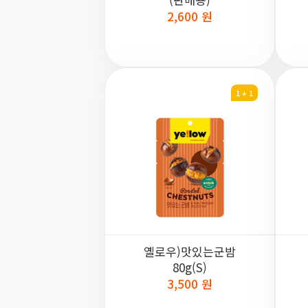
2,600 원
1 + 1
옐로우)맛있는군밤
80g(S)
3,500 원