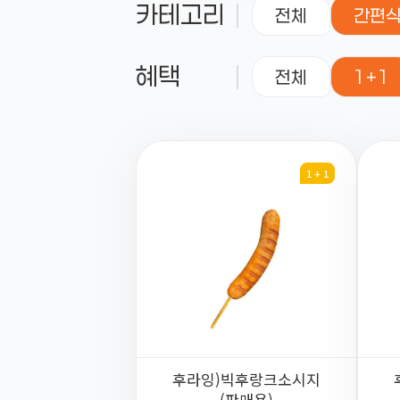
카테고리
전체
간편
혜택
전체
1+1
1 + 1
후라잉)빅후랑크소시지
(판매용)