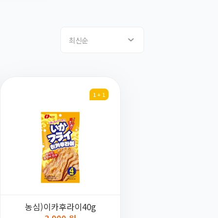
최신순
1 + 1
농심)이카후라이40g