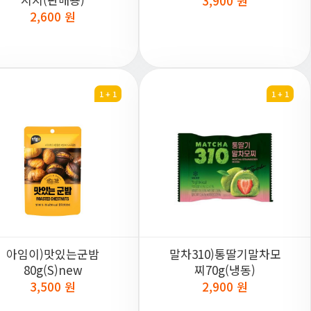
3,900 원
2,600 원
1 + 1
1 + 1
아임이)맛있는군밤
말차310)통딸기말차모
80g(S)new
찌70g(냉동)
3,500 원
2,900 원