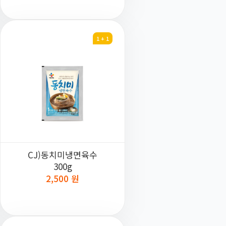
1 + 1
CJ)동치미냉면육수
300g
2,500 원