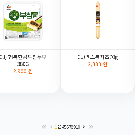
CJ) 행복한콩부침두부
CJ)맥스봉치즈70g
380G
2,800 원
2,900 원
1
2
3
4
5
6
7
8
9
10