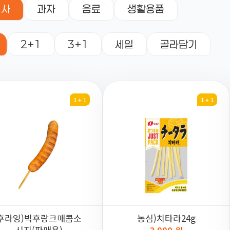
식사
과자
음료
생활용품
2+1
3+1
세일
골라담기
1 + 1
1 + 1
후라잉)빅후랑크매콤소
농심)치타라24g
시지(판매용)