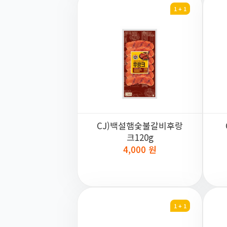
1 + 1
CJ)백설햄숯불갈비후랑
크120g
4,000 원
1 + 1