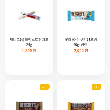
제니코)플레인스트링치즈
롯데)허쉬쿠키앤크림
24g
40g(냉장)
1,800 원
2,000 원
2 + 1
2 + 1