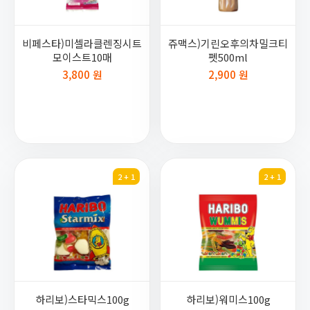
비페스타)미셀라클렌징시트
쥬맥스)기린오후의차밀크티
모이스트10매
펫500ml
3,800 원
2,900 원
2 + 1
2 + 1
하리보)스타믹스100g
하리보)워미스100g