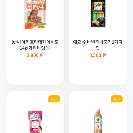
농심)야키호타테카이히모
애묘)쉬바멜티닭고기2가지
14g(가리비덧살)
맛
3,900 원
3,500 원
2 + 1
2 + 1