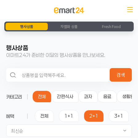
행사상품
차별화 상품
Fresh Food
행사상품
이마트24가 준비한 이달의 행사상품을 만나보세요.
검색 영역
검색
전체
간편식사
과자
음료
생활용
카테고리
전체
1+1
2+1
3+1
혜택
최신순