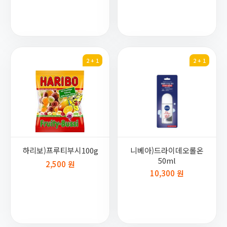
2 + 1
2 + 1
하리보)프루티부시100g
니베아)드라이데오롤온
50ml
2,500 원
10,300 원