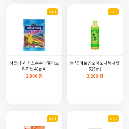
2 + 1
2 + 1
히츨러)히치스수수깡젤리오
농심)이토엔오이오차녹차펫
리지날40g(A)
525ml
2,900 원
2,200 원
2 + 1
2 + 1