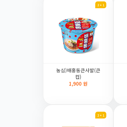
2 + 1
농심)배홍동큰사발(큰
컵)
1,900 원
2 + 1