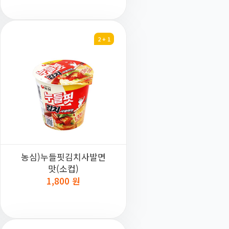
2 + 1
농심)누들핏김치사발면
맛(소컵)
1,800 원