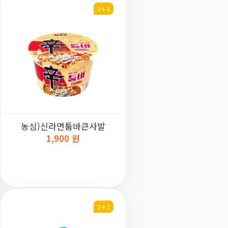
2 + 1
농심)신라면툼바큰사발
1,900 원
2 + 1