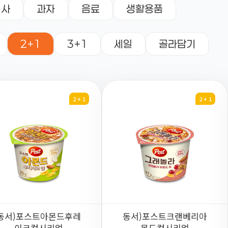
식사
과자
음료
생활용품
2+1
3+1
세일
골라담기
2 + 1
2 + 1
동서)포스트아몬드후레
동서)포스트크랜베리아
이크컵시리얼
몬드컵시리얼