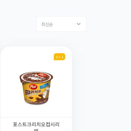
최신순
2 + 1
포스트크리치오컵시리
얼