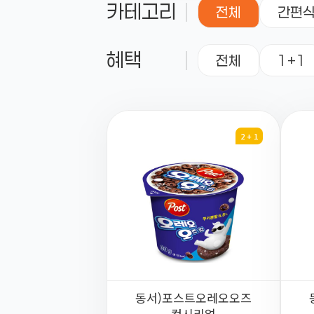
카테고리
전체
간편
혜택
전체
1+1
2 + 1
동서)포스트오레오오즈
컵시리얼