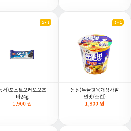
2 + 1
2 + 1
동서)포스트오레오오즈
농심)누들핏육개장사발
바24g
면맛(소컵)
1,900 원
1,800 원