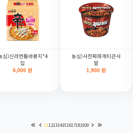
농심)신라면툼바봉지*4
농심)사천짜파게티큰사
입
발
6,000 원
1,900 원
11
12
13
14
15
16
17
18
19
20