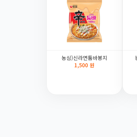
농심)신라면툼바봉지
1,500 원