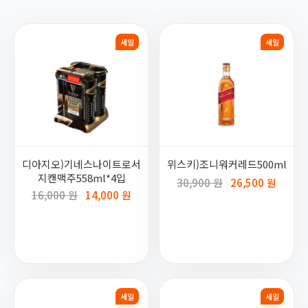
세일
세일
디아지오)기네스나이트로서
위스키)조니워커레드500ml
지캔맥주558ml*4입
30,900 원
26,500 원
16,000 원
14,000 원
세일
세일