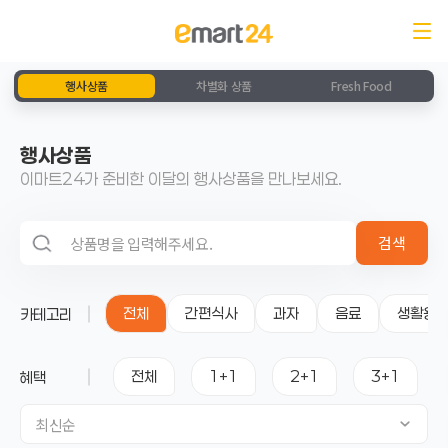
행사상품
차별화 상품
Fresh Food
행사상품
이마트24가 준비한 이달의 행사상품을 만나보세요.
검색 영역
검색
전체
간편식사
과자
음료
생활용
카테고리
전체
1+1
2+1
3+1
혜택
최신순