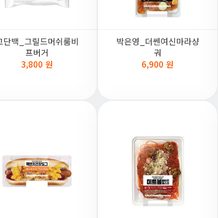
고단백_그릴드머쉬룸비
박은영_더쎈여신마라샹
프버거
궈
3,800 원
6,900 원