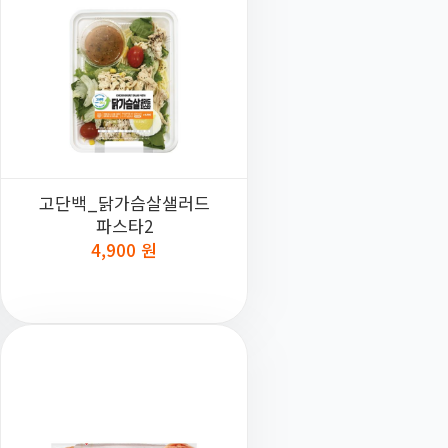
고단백_닭가슴살샐러드
파스타2
4,900 원