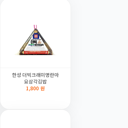
한성 더빅크래미명란마
요삼각김밥
1,800 원