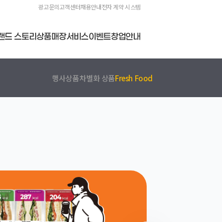
광고문의
고객센터
채용안내
전자 계약 시스템
랜드 스토리
상품
매장
서비스
이벤트
창업안내
행사상품
차별화 상품
Fresh Food