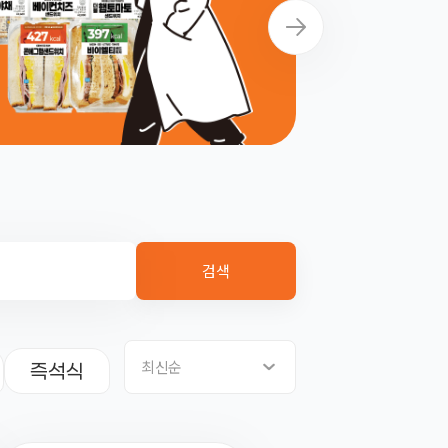
검색
최신순
즉석식