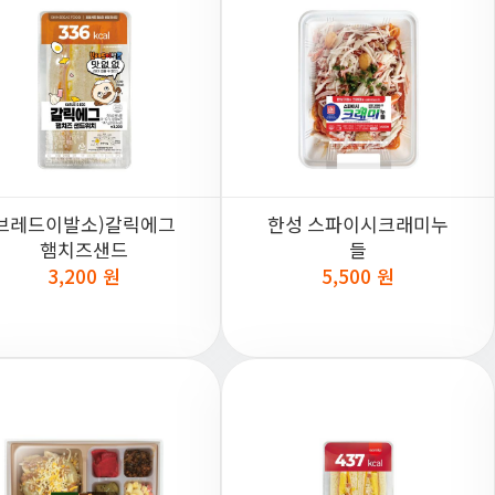
브레드이발소)갈릭에그
한성 스파이시크래미누
햄치즈샌드
들
3,200 원
5,500 원