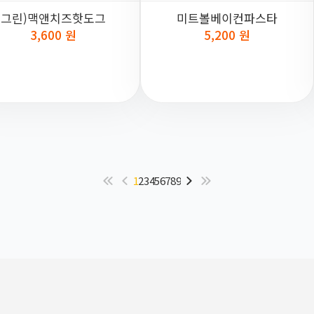
그린)맥앤치즈핫도그
미트볼베이컨파스타
3,600 원
5,200 원
1
2
3
4
5
6
7
8
9