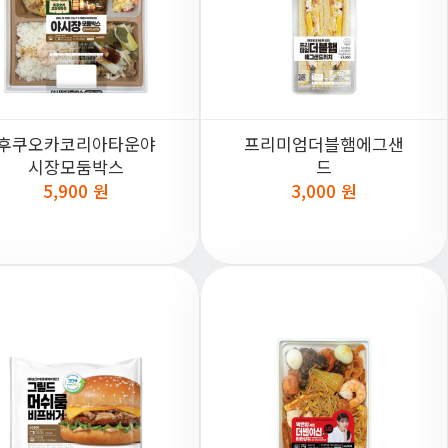
후쿠오카코리아타운야
프리미엄더블햄에그샌
시장모둠박스
드
5,900 원
3,000 원