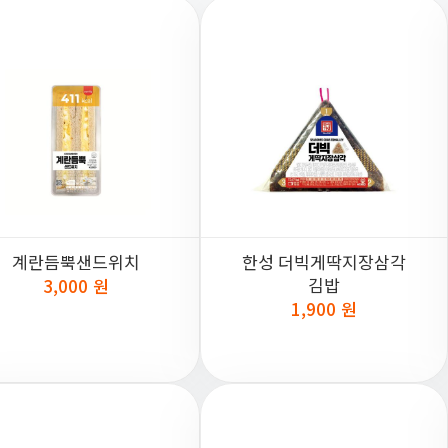
계란듬뿍샌드위치
한성 더빅게딱지장삼각
김밥
3,000 원
1,900 원