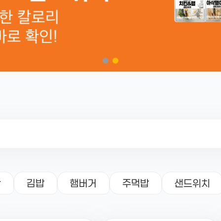
락
김밥
햄버거
주먹밥
샌드위치