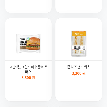
고단백_그릴드머쉬룸비프
콘치즈샌드위치
버거
3,200 원
3,800 원