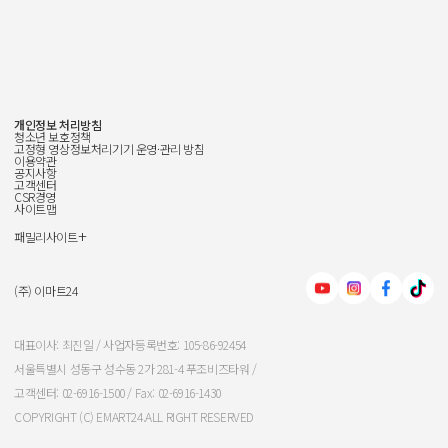
개인정보 처리방침
청소년 보호정책
고정형 영상정보처리기기 운영·관리 방침
이용약관
공지사항
고객센터
CSR경영
사이트맵
+
패밀리사이트
신세계그룹
신세계백화점
(주) 이마트24
이마트
대표이사: 최진일 / 사업자등록번호: 105-86-92454
서울특별시 성동구 성수동 2가 281-4 푸조비즈타워 /
신세계인터내셔날
고객센터: 02-6916-1500 / Fax: 02-6916-1430
COPYRIGHT (C) EMART24.ALL RIGHT RESERVED
신세계푸드