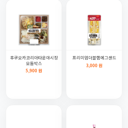
후쿠오카코리아타운야시장
프리미엄더블햄에그샌드
모둠박스
3,000 원
5,900 원