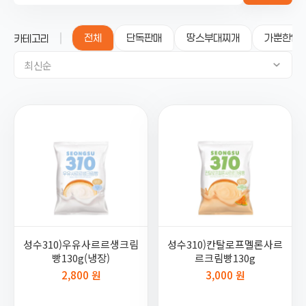
전체
단독판매
땅스부대찌개
가뿐한입
카테고리
최신순
성수310)우유사르르생크림
성수310)칸탈로프멜론사르
빵130g(냉장)
르크림빵130g
2,800 원
3,000 원