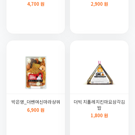
4,700 원
2,900 원
박은영_더쎈여신마라샹궈
더빅 치폴레치킨마요삼각김
밥
6,900 원
1,800 원