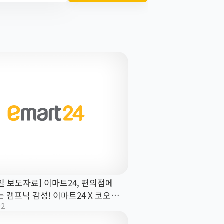
1일 보도자료] 이마트24, 편의점에
는 캠프닉 감성! 이마트24 X 코오롱
02
 `솟솟` 팝업 스토어 오픈!