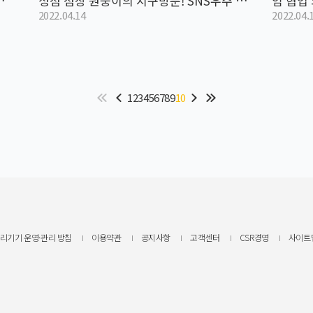
 0
성점 점장 원둥이의 지구방문! SNS우주 세
임 협업
2022.04.14
2022.04.
계관 구축 중!
키지 온
1
2
3
4
5
6
7
8
9
10
리기기 운영·관리 방침
이용약관
공지사항
고객센터
CSR경영
사이트