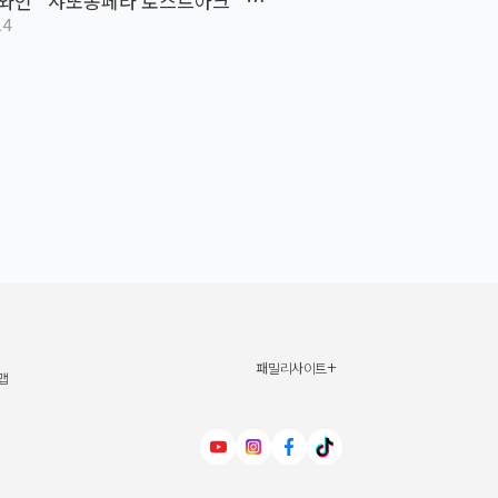
 와인 `샤또몽페라 로스트아크` 패
14
오프라인 판매!
+
패밀리사이트
신세계그룹
맵
신세계백화점
이마트