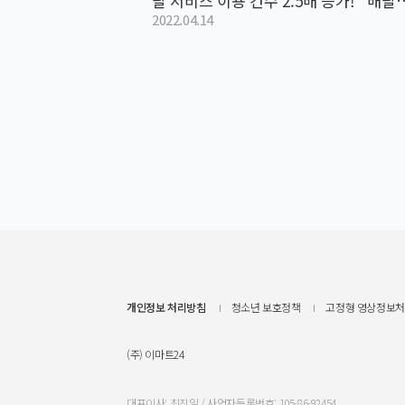
달 서비스 이용 건수 2.5배 증가! `배달비
2022.04.14
원` 이벤트로 고객 확대 나서
개인정보 처리방침
청소년 보호정책
고정형 영상정보처
(주) 이마트24
대표이사: 최진일 / 사업자등록번호: 105-86-92454