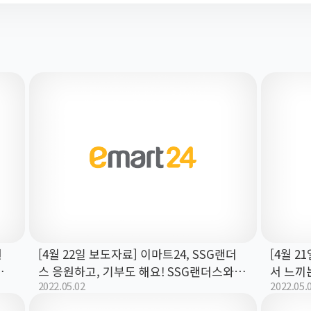
원
[4월 22일 보도자료] 이마트24, SSG랜더
[4월 2
수제
스 응원하고, 기부도 해요! SSG랜더스와 함
서 느끼
2022.05.02
2022.05.
께 삼진 때 마다 기부!
스포츠,