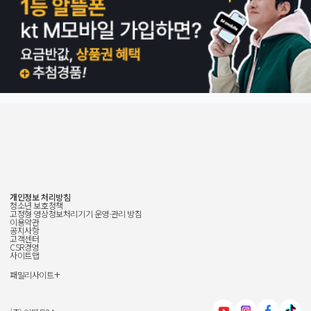
개인정보 처리방침
청소년 보호정책
고정형 영상정보처리기기 운영·관리 방침
이용약관
공지사항
고객센터
CSR경영
사이트맵
+
패밀리사이트
신세계그룹